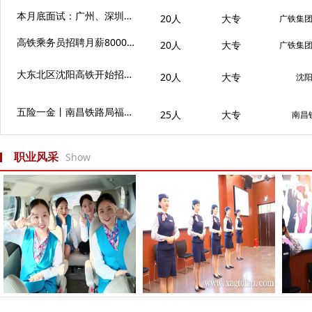
本月底面试：广州、深圳北、佛山、潮汕等站点高铁乘务人员
20人
大专
广铁集
高铁乘务员招聘月薪8000+，三亚至海口、陵水环岛线路
20人
大专
广铁集
大东北区沈阳高铁开始招聘了，报名从速
20人
大专
沈
五险一金丨南昌铁路局福州客运段乘务员招聘
25人
大专
南昌
职业风采
Show