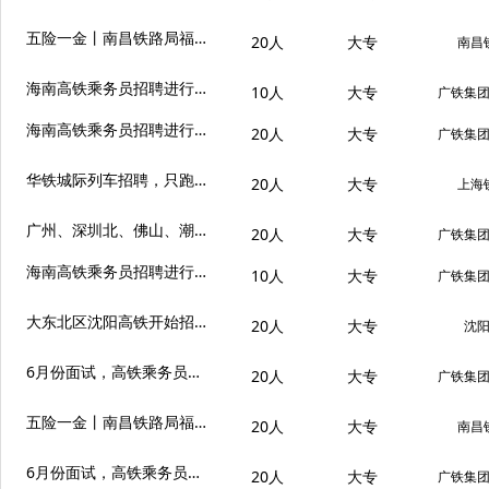
五险一金丨南昌铁路局福州客运段乘务员招聘
20人
大专
南昌
海南高铁乘务员招聘进行中，女生为主，目前名单统计中
10人
大专
广铁集
海南高铁乘务员招聘进行中，女生为主，目前名单统计中
20人
大专
广铁集
华铁城际列车招聘，只跑短途线路
20人
大专
上海
广州、深圳北、佛山、潮汕等站点高铁乘务人员储备招聘
20人
大专
广铁集
海南高铁乘务员招聘进行中，6.15报名截止
10人
大专
广铁集
大东北区沈阳高铁开始招聘了，报名从速
20人
大专
沈
6月份面试，高铁乘务员招聘月薪8000+，三亚至海口、陵水环...
20人
大专
广铁集
五险一金丨南昌铁路局福州客运段乘务员招聘
20人
大专
南昌
6月份面试，高铁乘务员招聘月薪8000+，三亚至海口、陵水环...
20人
大专
广铁集