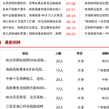
服务保障
海南自贸港封关运
台风雷雨双重防控，琼粤桂暑运客货运输稳保
多国加码轨道交通
07-08
畅通
球铁路发展
多条干线集中通车，铁路基建加速完善全国八
铁海联运提质，自
07-01
纵八横网络
端午运输圆满收官，海南铁路 46.8 万人次客流
洋浦铁海联运智慧
06-24
平稳有序输送
向高效运转
海口东站 6 月底开工扩建，环岛高铁枢纽全面
“铁海联运 + 自
06-18
升级
体系成型
端午临近，海南进出岛直达，客运服务提质扩
定制班列稳跑 + 
06-10
容惠旅客
赋能自贸港开放
昌九高铁铺轨贯通 + 国铁批量采购动车，路网
中老铁路升级 + 中
06-05
加密带动乘务岗位扩招
跨境铁路带动国...
最新招聘
职位
人数
学历
招聘
哈尔滨西站招聘20名高铁人员，提供住宿
20人
大专
哈尔
海南高铁乘务8月份无招聘计划，9月份有少量招聘
15人
大专
广铁集
中铁十五局网电工、连结员、线路工岗位招聘
20人
大专
中铁
高铁乘务员招聘月薪8000+，三亚至海口、陵水环岛线路
15人
大专
广铁集
哈尔滨至西安、北京高铁动车招聘已开始
20人
大专
哈尔
三亚至海口环岛线路招聘
20人
大专
广铁集