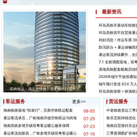
最新资讯
环岛高铁开展动车组救
环岛高铁筑牢自贸港暑
利好消息！停运车票 3
防汛防台 + 暑运保畅
暑运客流持续攀升，全
7.1 全新调图落地，
湛海高铁配套船舶启动
2026年端午节放假通知
端午预计发送 63.6
高铁快运：满足您快速、安全的出行需求！
环岛高铁加密 + 铁海
客运服务
货运服务
更多>>
海南铁路落地 “轻装行”，完善空铁联运配套
中老铁路货运三季
08-05
国鲜果直达昆明枢
暑运客流承压，广铁海南升级空铁联运与跨海
铁关互联持续优化
07-29
列车服务体验
作物资保供
海南高铁多维升级琼粤客运暖心服务保障
海南自贸港封关运
07-23
暑运客流创新高，广铁多维升级琼粤客运暖心
三季度调图扩容海
07-16